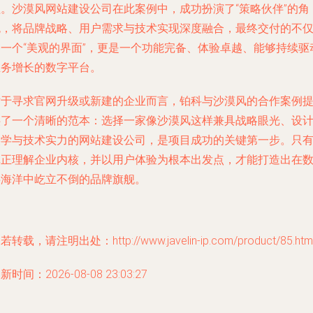
程
。沙漠风网站建设公司在此案例中，成功扮演了“策略伙伴”的角
色，将品牌战略、用户需求与技术实现深度融合，最终交付的不
一个“美观的界面”，更是一个
功能完备、体验卓越、能够持续驱
业务增长的数字平台
。
对于寻求官网升级或新建的企业而言，铂科与沙漠风的合作案例
供了一个清晰的范本：选择一家像沙漠风这样兼具战略眼光、设
美学与技术实力的网站建设公司，是项目成功的关键第一步。只
真正理解企业内核，并以用户体验为根本出发点，才能打造出在
字海洋中屹立不倒的品牌旗舰。
若转载，请注明出处：http://www.javelin-ip.com/product/85.htm
新时间：2026-08-08 23:03:27