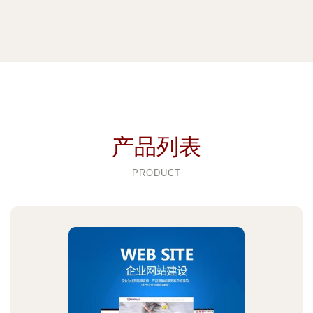
产品列表
PRODUCT