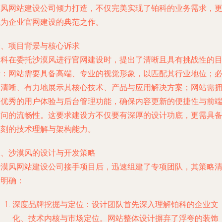
漠风网站建设公司倾力打造，不仅完美实现了铂科的业务需求，
成为企业官网建设的典范之作。
一、项目背景与核心诉求
铂科在委托沙漠风进行官网建设时，提出了清晰且具有挑战性的
标：网站需要具备高端、专业的视觉形象，以匹配其行业地位；
须清晰、有力地展示其核心技术、产品与应用解决方案；网站需
有优秀的用户体验与后台管理功能，确保内容更新的便捷性与前
访问的流畅性。这要求建设方不仅要有深厚的设计功底，更需具
深刻的技术理解与架构能力。
二、沙漠风的设计与开发策略
沙漠风网站建设公司接手项目后，迅速组建了专项团队，其策略
晰明确：
深度品牌挖掘与定位
：设计团队首先深入理解铂科的企业文
化、技术内核与市场定位。网站整体设计摒弃了浮夸的装饰