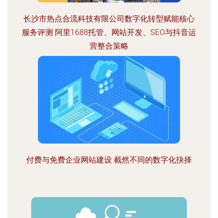
长沙市热点合流科技有限公司数字化转型赋能核心
服务评测 阿里1688托管、网站开发、SEO与抖音运
营整合策略
付费与免费企业网站建设 截然不同的数字化抉择