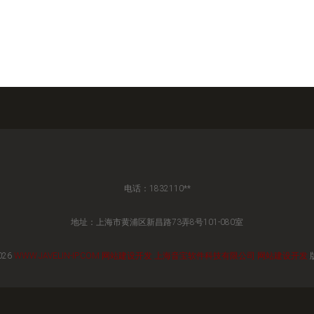
电话：1832110**
地址：上海市黄浦区新昌路73弄8号101-080室
026
WWW.JAVELIN-IP.COM
网站建设开发
上海音宝软件科技有限公司
网站建设开发